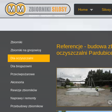
Home
Silosy
Zbiorniki
Referencje - budowa z
Zbiorniki na gnojowicę
oczyszczalni Pardubic
Dla oczyszczalni
Dla biogazowni
Przeciwpożarowe
Akcesoria
Rewizje zbiorników
Naprawy i remonty
Przebudowy zbiornikow