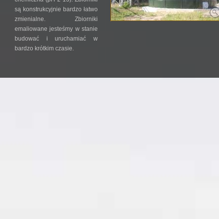
są konstrukcyjnie bardzo łatwo
zmienialne. Zbiorniki
emaliowane jesteśmy w stanie
budować i uruchamiać w
bardzo krótkim czasie.