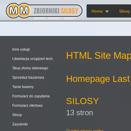
Home
Silosy
Inne usługi
HTML Site Ma
Likwidacja urządzeń tech.
Skup złomu stalowego
Homepage
Last
Sprzedaż bazarowa
Tanie baseny
Formularz do zapytania
SILOSY
Formularz ofertowy
13 stron
Silosy
Zasobniki
Úvodní strana webu