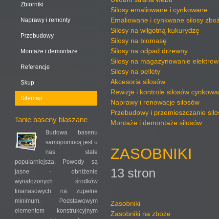
Zbiorniki
Silosy emaliowane i cynkowane
Emaliowane i cynkwane silosy zb
Naprawy i remonty
Silosy na wilgotną kukurydzę
Przebudowy
Silosy na biomasę
Silosy na odpad drzewny
Montaże i demontaże
Silosy na magazynowanie elektrow
Referencje
Silosy na pellety
Akcesoria silosów
Skup
Rewizje i kontrole silosów cynkow
Sitemap
Naprawy i renowacje silosów
Przebudowy i przemieszczanie sil
Tanie baseny blaszane
Montaże i demontaże silosów
Budowa basenu
samopomocą jest u
ZASOBNIKI
nas stale
popularniejsza. Powody są
13 stron
jasne - obniżenie
wynałożonych środków
finanasowych na zupełne
minimum. Podstawowym
Zasobniki
elementem konstrukcyjnym
Zasobniki na zboże