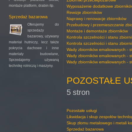
Zbiorniki przeciwpożarowe
montaże platform, drabin itp.
Wyposażenie dodatkowe zbiornikó
Rewizje zbiorników
Sprzedaż bazarowa
Naprawy i renowacje zbiorników
Oferujemy do
Przebudowy i przemieszczanie zbi
sprzedaży
Montaże i demontaże zbiorników
bazarowy, używany
Kontrola szczelności i stanu zbiorn
materiał hutniczy, lecz także
Kontrola szczelności i stanu zbiorn
pokrycia dachowe i inne
Wady zbiorników emaliowanych - s
materiały budowlane,
Wady zbiorników emaliowanych - s
Sprzedajemy używaną
Wady zbiorników emaliowanych - s
technikę rolniczą i maszyny.
POZOSTAŁE U
5 stron
Pozostałe usługi
Likwidacja i skup zespołów technlo
Skup złomu metalowego i metali k
Sprzedaż bazarowa