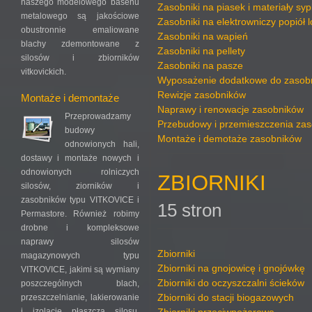
naszego modelowego basenu
Zasobniki na piasek i materiały syp
metalowego są jakościowe
Zasobniki na elektrowniczy popiół l
obustronnie emaliowane
Zasobniki na wapień
blachy zdemontowane z
Zasobniki na pellety
silosów i zbiorników
Zasobniki na pasze
vitkovickich.
Wyposażenie dodatkowe do zasob
Rewizje zasobników
Montaże i demontaże
Naprawy i renowacje zasobników
Przeprowadzamy
Przebudowy i przemieszczenia za
budowy
Montaże i demotaże zasobników
odnowionych hali,
dostawy i montaże nowych i
odnowionych rolniczych
ZBIORNIKI
silosów, ziorników i
zasobników typu VITKOVICE i
15 stron
Permastore. Również robimy
drobne i kompleksowe
naprawy silosów
Zbiorniki
magazynowych typu
Zbiorniki na gnojowicę i gnojówkę
VITKOVICE, jakimi są wymiany
Zbiorniki do oczyszczalni ścieków
poszczególnych blach,
Zbiorniki do stacji biogazowych
przeszczelnianie, lakierowanie
i izolacje płaszcza silosu,