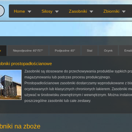
Home
Silosy
Zasobniki
Zbiorniki
e
Niepodjezdne 40°/57°
Podjezdne 40°
Stal
Ocynk
Emali
bniki prostopadłościanowe
Zasobniki są stosowane do przechowywania produktów sypkich pr
magazynowaniu lub podczas procesu produkcyjnego.
Prostopadłościanowe zasobniki dostarczamy wyprodukowane z bl
ocynkowanych lub klasycznych chronionych lakierem. Zasobniki 
używać w środowisku zewnętrznym i wewnętrznym. Można instalo
poszczególne zasobniki lub całe zestawy.
bniki na zboże