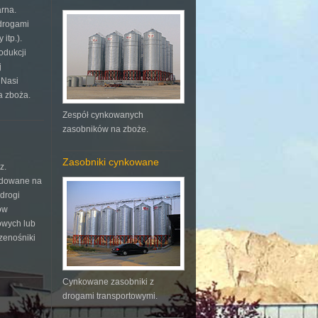
rna.
drogami
itp.).
odukcji
j
 Nasi
a zboża.
Zespół cynkowanych
zasobników na zboże.
Zasobniki cynkowane
z.
budowane na
drogi
ów
owych lub
zenośniki
Cynkowane zasobniki z
drogami transportowymi.