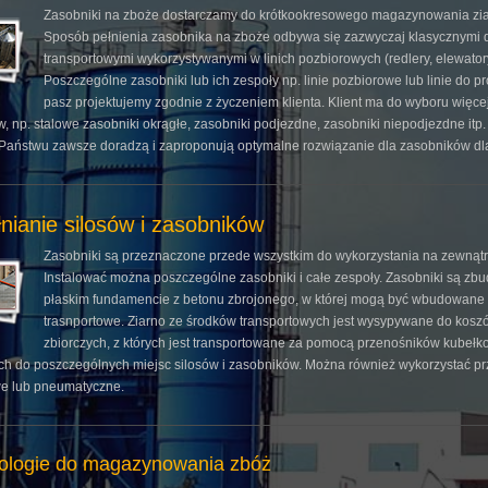
Zasobniki na zboże dostarczamy do krótkookresowego magazynowania zia
Sposób pełnienia zasobnika na zboże odbywa się zazwyczaj klasycznymi 
transportowymi wykorzystywanymi w linich pozbiorowych (redlery, elewatory 
Poszczególne zasobniki lub ich zespoły np. linie pozbiorowe lub linie do pr
pasz projektujemy zgodnie z życzeniem klienta. Klient ma do wyboru więce
, np. stalowe zasobniki okrągłe, zasobniki podjezdne, zasobniki niepodjezdne itp.
 Państwu zawsze doradzą i zaproponują optymalne rozwiązanie dla zasobników dl
nianie silosów i zasobników
Zasobniki są przeznaczone przede wszystkim do wykorzystania na zewnątr
Instalować można poszczególne zasobniki i całe zespoły. Zasobniki są z
płaskim fundamencie z betonu zbrojonego, w której mogą być wbudowane 
trasnportowe. Ziarno ze środków transportowych jest wysypywane do kosz
zbiorczych, z których jest transportowane za pomocą przenośników kubełk
h do poszczególnych miejsc silosów i zasobników. Można również wykorzystać pr
e lub pneumatyczne.
ologie do magazynowania zbóż