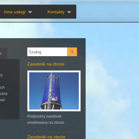
Inne usługi
Kontakty
a
Zasobnik na zboże
zy
ach
można
wać
Podjezdny zasobnik
emaliowany na zboże.
Zasobniki na zboże