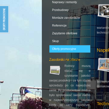
Naprawy i remonty
Przebudowy
Montaże zasobników
Referencje
wariantów
technicy
Zapytanie ofertowe
Skup
Oferty promocyjne
Napeł
Zasobniki na zboże
Rolnicy muszą
starać się o
uzyskanie jakości
swojej produkcji i za tym idącej
taśmowyc
sprzedaży po co najwyższej
ślimakow
cenie. By producentowi można
było sprzedawać swoje ziarno
w najkorzystniejszym czasie,
Techn
kiedy są ceny najwyższe,