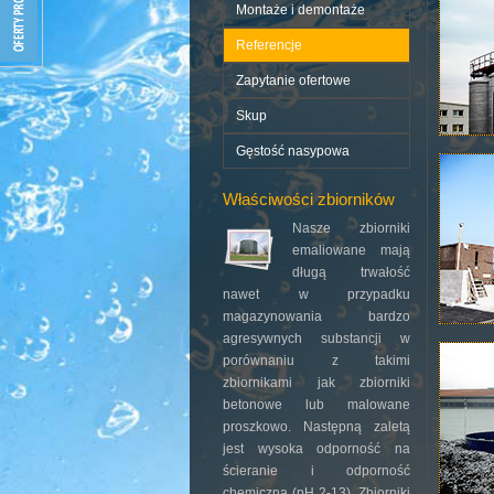
Montaże i demontaże
Referencje
Zapytanie ofertowe
Skup
Gęstość nasypowa
Właściwości zbiorników
Nasze zbiorniki
emaliowane mają
długą trwałość
nawet w przypadku
magazynowania bardzo
agresywnych substancji w
porównaniu z takimi
zbiornikami jak zbiorniki
betonowe lub malowane
proszkowo. Następną zaletą
jest wysoka odporność na
ścieranie i odporność
chemiczna (pH 2-13). Zbiorniki