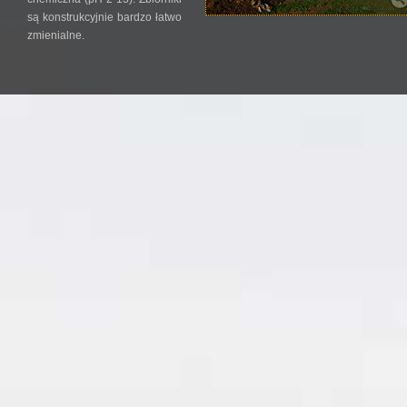
są konstrukcyjnie bardzo łatwo
zmienialne.