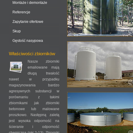
Montaże i demontaże
Referencje
Zapytanie ofertowe
Skup
Gęstość nasypowa
Właściwości zbiorników
Nasze zbiorniki
emaliowane mają
długą trwałość
nawet w przypadku
magazynowania bardzo
agresywnych substancji w
porównaniu z takimi
zbiornikami jak zbiorniki
betonowe lub malowane
proszkowo. Następną zaletą
jest wysoka odporność na
ścieranie i odporność
chemiczna (pH 2-13). Zbiorniki