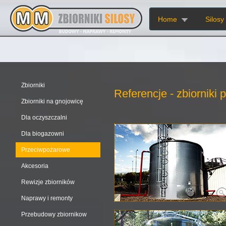
Home
Silosy
Zbiorniki
Referencje - zbiorniki
Zbiorniki na gnojowicę
Dla oczyszczalni
Dla biogazowni
Przeciwpożarowe
Akcesoria
Rewizje zbiorników
Naprawy i remonty
Przebudowy zbiornikow