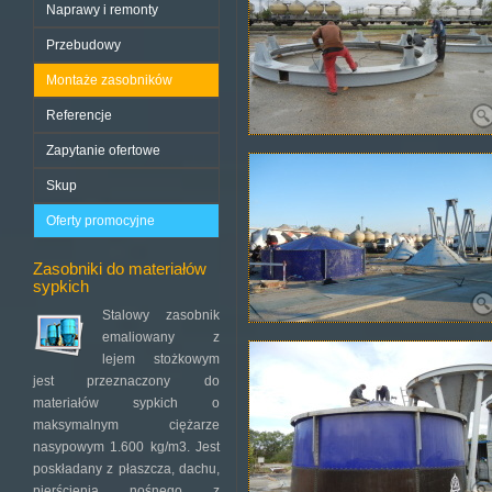
Naprawy i remonty
Przebudowy
Montaże zasobników
Referencje
Zapytanie ofertowe
Skup
Oferty promocyjne
Zasobniki do materiałów
sypkich
Stalowy zasobnik
emaliowany z
lejem stożkowym
jest przeznaczony do
materiałów sypkich o
maksymalnym ciężarze
nasypowym 1.600 kg/m3. Jest
poskładany z płaszcza, dachu,
pierścienia nośnego z