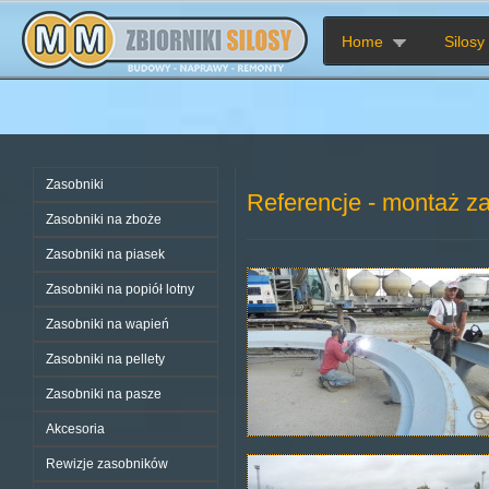
Home
Silosy
Zasobniki
Referencje - montaż z
Zasobniki na zboże
Zasobniki na piasek
Zasobniki na popiół lotny
Zasobniki na wapień
Zasobniki na pellety
Zasobniki na pasze
Akcesoria
Rewizje zasobników