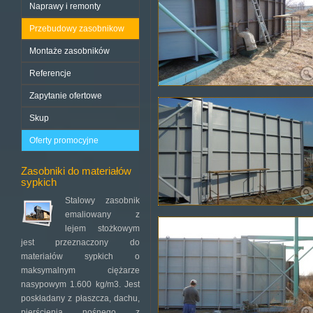
Naprawy i remonty
Przebudowy zasobnikow
Montaże zasobników
Referencje
Zapytanie ofertowe
Skup
Oferty promocyjne
Zasobniki do materiałów
sypkich
Stalowy zasobnik
emaliowany z
lejem stożkowym
jest przeznaczony do
materiałów sypkich o
maksymalnym ciężarze
nasypowym 1.600 kg/m3. Jest
poskładany z płaszcza, dachu,
pierścienia nośnego z