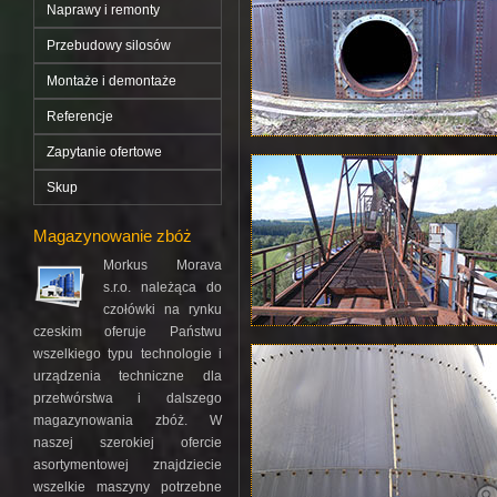
Naprawy i remonty
Przebudowy silosów
Montaże i demontaże
Referencje
Zapytanie ofertowe
Skup
Magazynowanie zbóż
Morkus Morava
s.r.o. należąca do
czołówki na rynku
czeskim oferuje Państwu
wszelkiego typu technologie i
urządzenia techniczne dla
przetwórstwa i dalszego
magazynowania zbóż. W
naszej szerokiej ofercie
asortymentowej znajdziecie
wszelkie maszyny potrzebne