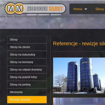
Home
Silosy
Silosy
Referencje - rewizje si
Silosy na zboże
Silosy na kukurydzę
Silosy na biomasę
Silosy na odpad drzewny
Silosy na popiół lotny
Silosy na pellety
Akcesoria
Rewizje silosów