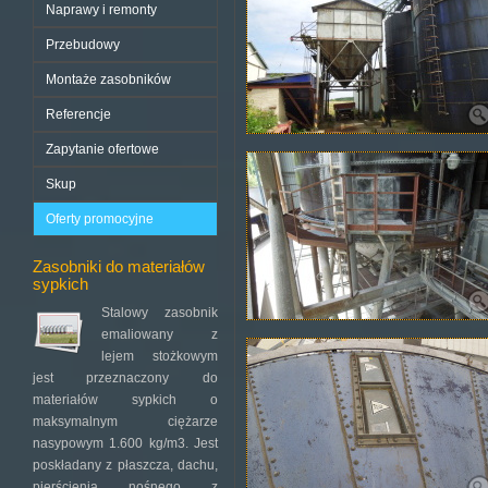
Naprawy i remonty
Przebudowy
Montaże zasobników
Referencje
Zapytanie ofertowe
Skup
Oferty promocyjne
Zasobniki do materiałów
sypkich
Stalowy zasobnik
emaliowany z
lejem stożkowym
jest przeznaczony do
materiałów sypkich o
maksymalnym ciężarze
nasypowym 1.600 kg/m3. Jest
poskładany z płaszcza, dachu,
pierścienia nośnego z