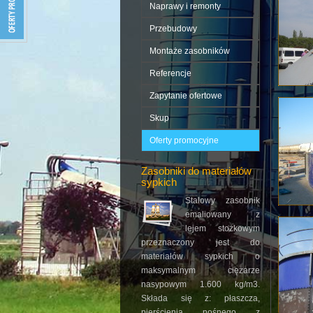
Naprawy i remonty
Przebudowy
Montaże zasobników
Referencje
Zapytanie ofertowe
Skup
Oferty promocyjne
Zasobniki do materiałów
sypkich
Stalowy zasobnik
emaliowany z
lejem stożkowym
przeznaczony jest do
materiałów sypkich o
maksymalnym ciężarze
nasypowym 1.600 kg/m3.
Składa się z: płaszcza,
pierścienia nośnego z