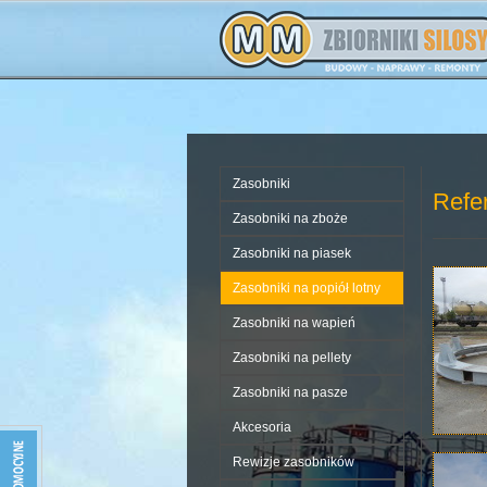
Zasobniki
Refer
Zasobniki na zboże
Zasobniki na piasek
Zasobniki na popiół lotny
Zasobniki na wapień
Zasobniki na pellety
Zasobniki na pasze
Akcesoria
Rewizje zasobników