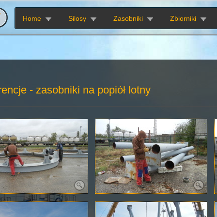
Home
Silosy
Zasobniki
Zbiorniki
encje - zasobniki na popiół lotny