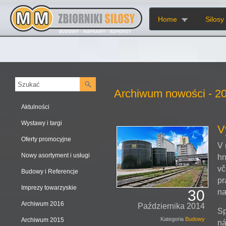
Home
Silosy
Archiwum nowości - 2
Aktulności
Wystawy i targi
V
Oferty promocyjne
V 
Nowy asortyment i usługi
hn
vč
Budowy i Referencje
pr
Imprezy towarzyskie
30
na
Archiwum 2016
Października 2014
Sp
Kategoria
Budowy
Archiwum 2015
ná