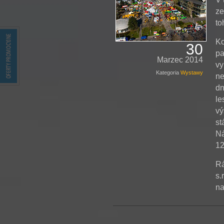
ze
to
Ko
30
pa
Marzec 2014
vy
Kategoria
Wystawy
ne
dn
le
vý
st
Ná
12
Rá
s.
na