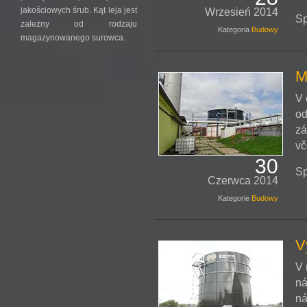
jakościowych śrub. Kąt leja jest
Wrzesień 2014
Sp
zależny od rodzaju
Kategoria
Budowy
magazynowanego surowca.
M
V 
od
zá
vč
30
Sp
Czerwca 2014
Kategorie
Budowy
V
V 
ná
ná