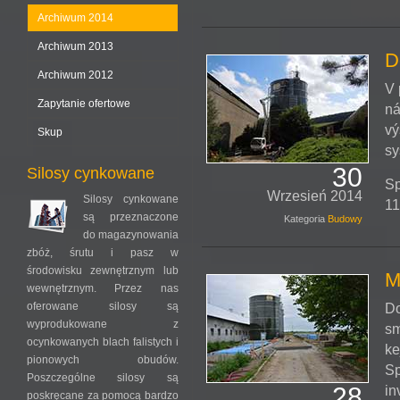
Archiwum 2014
Archiwum 2013
D
Archiwum 2012
V 
Zapytanie ofertowe
ná
vý
Skup
sy
30
Silosy cynkowane
Sp
Wrzesień 2014
Silosy cynkowane
1
są przeznaczone
Kategoria
Budowy
do magazynowania
zbóż, śrutu i pasz w
środowisku zewnętrznym lub
M
wewnętrznym. Przez nas
oferowane silosy są
Do
wyprodukowane z
sm
ocynkowanych blach falistych i
ke
pionowych obudów.
Sp
Poszczególne silosy są
28
in
poskręcane za pomocą bardzo