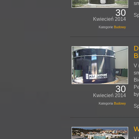
sm
30
Sp
Kwiecień 2014
Kategorie
Budowy
D
B
V 
sm
Bi
30
Pe
by
Kwiecień 2014
Kategoria
Budowy
Sp
W
V 