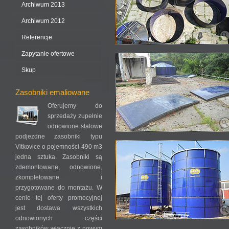
Archiwum 2013
Archiwum 2012
Referencje
Zapytanie ofertowe
Skup
Zasobniki emaliowane
Oferujemy do
sprzedaży zupełnie
odnowione stalowe
podjezdne zasobniki typu
Vitkovice o pojemności 490 m3
jedna sztuka. Zasobniki są
zdemontowane, odnowione,
zkompletowane i
przygotowane do montażu. W
cenie tej oferty promocyjnej
jest dostawa wszystkich
odnowionych części
zasobników włącznie z nowym