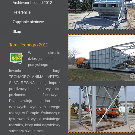
Archiwum listopad 2012
Referencje
Zapytanie ofertowe
Skup
Targi Techagro 2012
W okresie
dziesięcioletnim
pomyślnego
trwania niosą targi
TECHAGRO, ANIMAL VETEX,
SILVA REGINA ocenę imprez
prestiżowych z wysokim
poziomem fachowym.
Przedstawiają jedno z
czołowych wydarzeń swego
rodzaju w Europie. Świadczą o
tym również wyniki ostatniego
rocznika, który miał największy
sukces w swej historii.